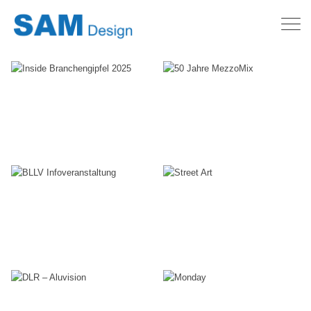
Inside
50 Jahre
Branchengipfel
MezzoMix
2025
Events
Events
BLLV
Street Art
Infoveranstaltung
Events
Events
DLR –
Monday