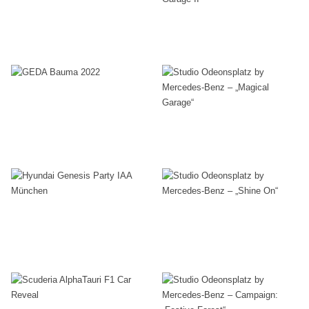
Paris 2024
Studio
Benz –
Messebau
Odeonsplatz
„Magical
by
Garage II“
GEDA
Mercedes-
Ausstellungsbau
,
Events
Bauma 2022
Benz –
Studio
Messebau
„Magical
Hyundai
Odeonsplatz
Garage“
Genesis
by
Ausstellungsbau
,
Events
Studio
Party IAA
Mercedes-
Odeonsplatz
München
Benz –
Scuderia
by
„Shine On“
Events
AlphaTauri
Mercedes-
Ausstellungsbau
,
Events