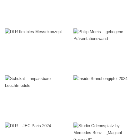
Aluvision
Events
Messebau
DLR
Philip Morris
flexibles
– gebogene
Messekonzept
Präsentationsw
Messebau
Messebau
Schukat –
Inside
anpassbare
Branchengipfel
Studio
Leuchtmodule
2024
Odeonsplatz
Messebau
Events
by
DLR – JEC
Mercedes-