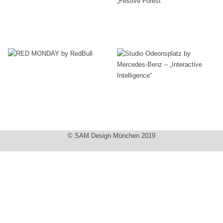
F1 Car
Benz –
Studio
Reveal
Campaign:
Odeonsplatz
„Festive
Events
RED
by
Forest“
MONDAY by
Mercedes-
Ausstellungsbau
,
Events
RedBull
Benz –
„Interactive
Events
Intelligence“
© SAM Design München 2019
Ausstellungsbau
,
Events